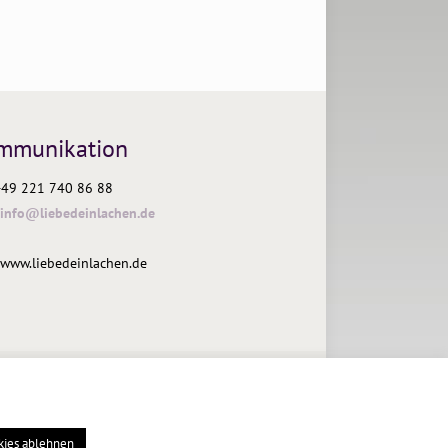
mmunikation
 +49 221 740 86 88
info@liebedeinlachen.de
www.liebedeinlachen.de
kies ablehnen