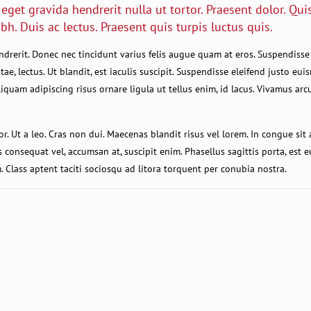
s eget gravida hendrerit nulla ut tortor. Praesent dolor. Qu
ibh. Duis ac lectus. Praesent quis turpis luctus quis.
endrerit. Donec nec tincidunt varius felis augue quam at eros. Suspendisse
, lectus. Ut blandit, est iaculis suscipit. Suspendisse eleifend justo eui
Aliquam adipiscing risus ornare ligula ut tellus enim, id lacus. Vivamus arc
or. Ut a leo. Cras non dui. Maecenas blandit risus vel lorem. In congue sit 
consequat vel, accumsan at, suscipit enim. Phasellus sagittis porta, est 
. Class aptent taciti sociosqu ad litora torquent per conubia nostra.