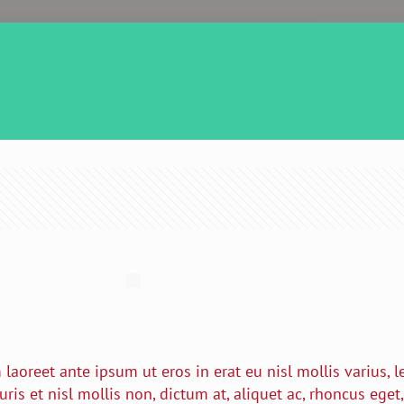
aoreet ante ipsum ut eros in erat eu nisl mollis varius, le
uris et nisl mollis non, dictum at, aliquet ac, rhoncus eget,