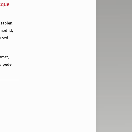
isque
 sapien.
smod id,
u sed
amet,
eu pede