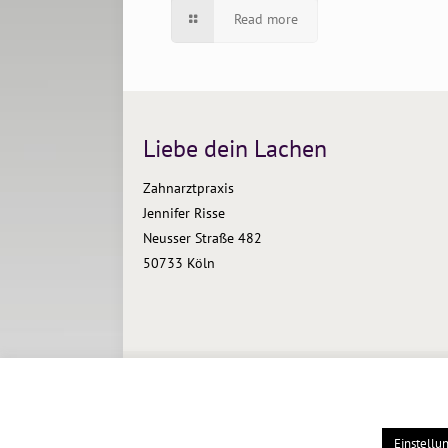
Read more
Liebe dein Lachen
Zahnarztpraxis
Jennifer Risse
Neusser Straße 482
50733 Köln
© Zahnarztpraxis Jennifer Risse
Layout & Coding: wddp websolutions B.V.
Einstellu