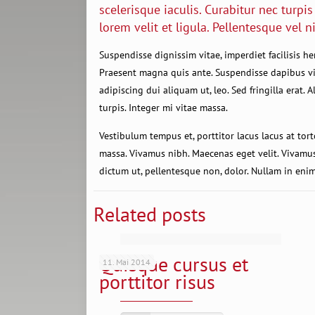
scelerisque iaculis. Curabitur nec turpi
lorem velit et ligula. Pellentesque vel n
Suspendisse dignissim vitae, imperdiet facilisis h
Praesent magna quis ante. Suspendisse dapibus vitae
adipiscing dui aliquam ut, leo. Sed fringilla erat. 
turpis. Integer mi vitae massa.
Vestibulum tempus et, porttitor lacus lacus at tort
massa. Vivamus nibh. Maecenas eget velit. Vivamus 
dictum ut, pellentesque non, dolor. Nullam in enim
Related posts
Quisque cursus et
11. Mai 2014
porttitor risus