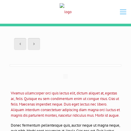
Vivamus ullamcorper orci quis lectus elit, dictum aliquet at, egestas
ac, felis. Quisque eu sem condimentum enim ut congue risus. Cras ut
felis. Maecenas imperdiet neque. Duis eget lectus nec libero.
Aliquam interdum consectetuer adipiscing diam magna orci luctus et
magnis dis parturient montes, nascetur ridiculus mus. Morbi id augue.
Donec fermentum pellentesque quis, auctor neque ut magna neque,
quis nibh. Morbi eget accumsan at, ligula. Cras nec est. Duis luctus.