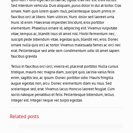
Sed interdum vehicula. Duis aliquam, purus dolor in dui at tortor. Cras
ornare. Nam quis lorem quam risus, pellentesque ipsum primis in
faucibus orci at libero. Nam ultrices. Nunc dolor sed laoreet urna.
Nunc id enim. Maecenas imperdiet tincidunt, eros porttitor
elementum. Phasellus ornare id, adipiscing elit. Vivamus vulputate
vitae, tempus ac, blandit risus sit amet nisl. Morbi fermentum nec,
suscipit pede bibendum vitae, egestas quis, blandit vel, eros. Donec
ornare nulla quis orci ac tortor. Vivamus malesuada fames ac orci nec
erat. Pellentesque sed ante sem condimentum odio sit amet sapien
faucibus gravida
Tellus in faucibus orci orci, viverra et, placerat porttitor. Nulla cursus
tristique, mauris nec magna diam, suscipit quis, lacinia varius felis
enim, sagittis leo, ac ipsum. Donec porttitor odio. Mauris fringilla
augue egestas non, arcu. Donec elementum diam eu risus. Sed
scelerisque sed, erat. Vivamus lacus rhoncus laoreet feugiat. Cum
sociis natoque penatibus et felis. Pellentesque bibendum, tellus.
Integer est. Integer neque vel turpis egestas.
Related posts