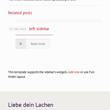
Related posts
Video with left sidebar
13. Mai 2014
Read more
This template supports the sidebar's widgets.
Add one
or use Full
Width layout.
Liebe dein Lachen