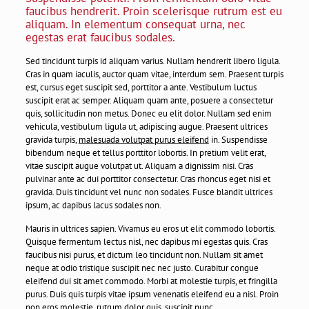
faucibus hendrerit. Proin scelerisque rutrum est eu
aliquam. In elementum consequat urna, nec
egestas erat faucibus sodales.
Sed tincidunt turpis id aliquam varius. Nullam hendrerit libero ligula.
Cras in quam iaculis, auctor quam vitae, interdum sem. Praesent turpis
est, cursus eget suscipit sed, porttitor a ante. Vestibulum luctus
suscipit erat ac semper. Aliquam quam ante, posuere a consectetur
quis, sollicitudin non metus. Donec eu elit dolor. Nullam sed enim
vehicula, vestibulum ligula ut, adipiscing augue. Praesent ultrices
gravida turpis,
malesuada volutpat purus eleifend
in. Suspendisse
bibendum neque et tellus porttitor lobortis. In pretium velit erat,
vitae suscipit augue volutpat ut. Aliquam a dignissim nisi. Cras
pulvinar ante ac dui porttitor consectetur. Cras rhoncus eget nisi et
gravida. Duis tincidunt vel nunc non sodales. Fusce blandit ultrices
ipsum, ac dapibus lacus sodales non.
Mauris in ultrices sapien. Vivamus eu eros ut elit commodo lobortis.
Quisque fermentum lectus nisl, nec dapibus mi egestas quis. Cras
faucibus nisi purus, et dictum leo tincidunt non. Nullam sit amet
neque at odio tristique suscipit nec nec justo. Curabitur congue
eleifend dui sit amet commodo. Morbi at molestie turpis, et fringilla
purus. Duis quis turpis vitae ipsum venenatis eleifend eu a nisl. Proin
non eros molestie, rutrum dolor quis, suscipit nunc.