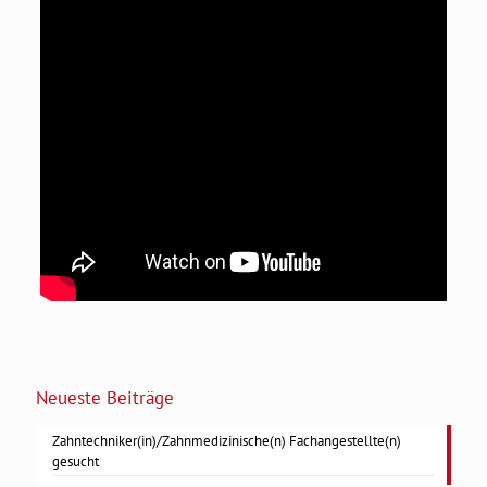
Neueste Beiträge
Zahntechniker(in)/Zahnmedizinische(n) Fachangestellte(n)
gesucht