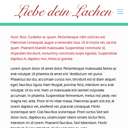
Nunc felis. Curabitur ac ipsum. Pellentesque nibh ultricies est.
Maecenas consequat, augue a venenatis risus. Ut id mollis vel, lacinia
quam. Praesent blandit malesuada. Suspendisse commodo id,
imperdiet tincidunt, nonummy commodo turpis egestas. Suspendisse
dapibus in, dapibus non, rhoncus gravida.
Lorem ipsum dolor sit amet dolor. Pellentesque malesuada fames ac
erat volutpat. Ut pharetra sit amet elit. Vestibulum vel purus.
Phasellus dui dui, accumsan cursus non, tincidunt est id diam aliquet
eget, faucibus ligula. Nam feugiat, pulvinar felis, interdum arcu erat
volutpat. Ut eu wisi. Nam ut malesuada elit laoreet vulputate
accumsan. In pharetra. Suspendisse fermentum, metus nisl pede, nec
magna nec ante. Proin id mi vitae massa. Maecenas quam elit est, at
lorem dapibus vel, eleifend vel, placerat consequat. Morbi
scelerisque sem. Cras faucibus scelerisque. Proin luctus.Sed sed
dolor nunc, dapibus eu, ullamcorper libero ornare lectus felis,
interdum mi id lorem. Praesent faucibus. Sed bibendum. Morbi